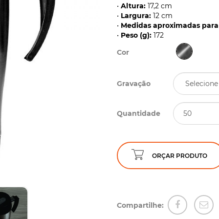
•
Altura:
17,2 cm
•
Largura:
12 cm
•
Medidas aproximadas para 
•
Peso (g):
172
Cor
Gravação
Quantidade
ORÇAR PRODUTO
Compartilhe: