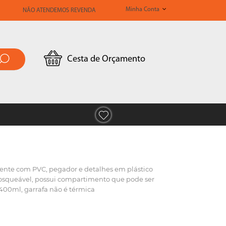
Minha Conta
NÃO ATENDEMOS REVENDA
Cesta de Orçamento
ente com PVC, pegador e detalhes em plástico
 rosqueável, possui compartimento que pode ser
400ml, garrafa não é térmica