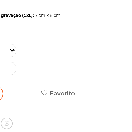
gravação (CxL):
7 cm x 8 cm
Favorito