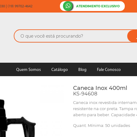
ATENDIMENTO EXCLUSIVO
30 | (19) 99702-4642
Quem Somos
Catálogo
Blog
Fale Conosco
Caneca Inox 400ml
KS-94608
Caneca inox revestida internam
resistente na cor preta. Tampa
aberto para beber. Capacidade 
Quant. Mínima: 50 unidades