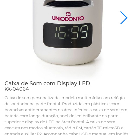
Caixa de Som com Display LED
KX-04064
Caixa de som personalizada, modelo multimídia com relógio
despertador na parte frontal. Produzida em plástico e com
borrachas antiderrapantes na área inferior, a caixa de som tem
bateria com longa duração, anel de led brilhante na parte
superior e display de LED na área frontal. A caixa de som
executa nos modos bluetooth, rádio FM, cartão TF-microSD e
entrada auxiliar P2. Acompanha cabo USB e manual em inglês