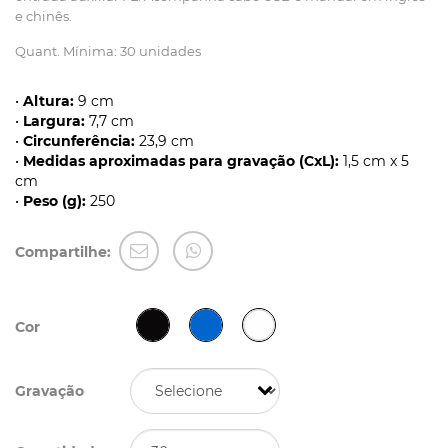
e chinês.
Quant. Mínima: 30 unidades
•
Altura:
9 cm
•
Largura:
7,7 cm
•
Circunferência:
23,9 cm
•
Medidas aproximadas para gravação (CxL):
1,5 cm x 5
cm
•
Peso (g):
250
Compartilhe:
Cor
Gravação