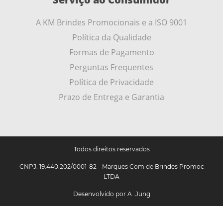
A KM Brindes Promocionais e a ISO 9001
Política da Qualidade
Formas de Pagamento
Perguntas Frequentes
Política de Privacidade
Prazo de Entrega e Garantia
Todos direitos reservados
CNPJ: 19.440.202/0001-82 - Marques Com de Brindes Promoc
LTDA
Desenvolvido por
A .Jung