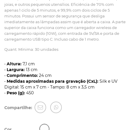
joias, e outros pequenos utensílios. Eficiência de 70% com
apenas 1 ciclo de 5 minutos, e 99,9% com dois ciclos de 5
minutos. Possui um sensor de segurança que desliga
imediatamente as lâmpadas assim que é aberta a caixa. A parte
superior da caixa funciona como um carregador wireless de
carregamento rápido (10W), com entrada de 5V/3A e porta de
carregamento USB tipo C. Incluso cabo de 1 metro.
Quant. Mínima: 30 unidades
•
Altura:
7,1 cm
•
Largura:
13 cm
•
Comprimento:
24 cm
•
Medidas aproximadas para gravação (CxL):
Silk e UV
Digital: 15 cm x 7 cm - Tampo: 8 cm x 3,5 cm
•
Peso (g):
450
Compartilhe:
Cor