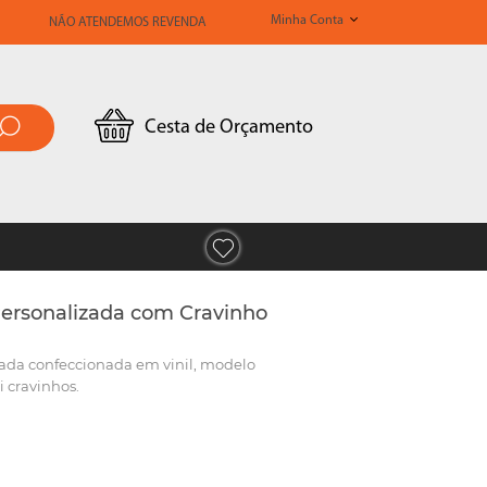
Minha Conta
NÃO ATENDEMOS REVENDA
Cesta de Orçamento
Personalizada com Cravinho
zada confeccionada em vinil, modelo
 cravinhos.