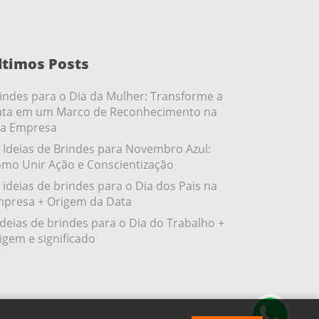
ltimos Posts
indes para o Dia da Mulher: Transforme a
ta em um Marco de Reconhecimento na
a Empresa
 Ideias de Brindes para Novembro Azul:
mo Unir Ação e Conscientização
 ideias de brindes para o Dia dos Pais na
presa + Origem da Data
ideias de brindes para o Dia do Trabalho +
igem e significado