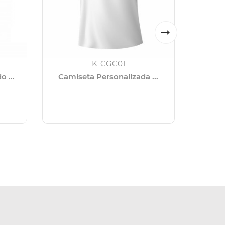
K-CGC01
 ...
Camiseta Personalizada ...
Caixa