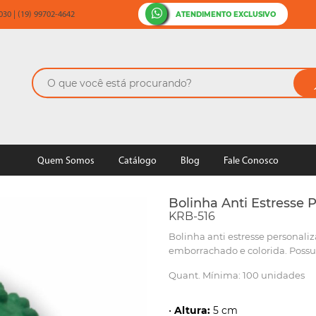
ATENDIMENTO EXCLUSIVO
30 | (19) 99702-4642
Quem Somos
Catálogo
Blog
Fale Conosco
Bolinha Anti Estresse 
KRB-516
Bolinha anti estresse personali
emborrachado e colorida. Possui
Quant. Mínima: 100 unidades
•
Altura:
5 cm