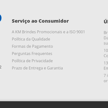
Serviço ao Consumidor
Ú
A KM Brindes Promocionais e a ISO 9001
Br
Da
Política da Qualidade
su
Formas de Pagamento
10
Perguntas Frequentes
Co
Política de Privacidade
13
2
Prazo de Entrega e Garantia
Em
7 
or