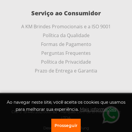
Serviço ao Consumidor
A KM Brindes Promocionais e a ISO 9001
Política da Qualidade
Formas de Pagamento
Perguntas Frequentes
Política de Privacidade
Prazo de Entrega e Garantia
Todos direitos reservados
Ao navegar neste site, você aceita os cookies que usamos
para melhorar sua experiência.
Mais informações
CNPJ: 19.440.202/0001-82 - Marques Com de Brindes Promoc
LTDA
Prosseguir
Desenvolvido por
A .Jung