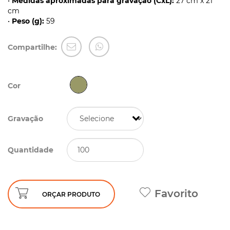
•
Medidas aproximadas para gravação (CxL):
27 cm x 21
cm
•
Peso (g):
59
Compartilhe:
Cor
Gravação
Quantidade
Favorito
ORÇAR PRODUTO