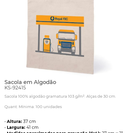
Sacola em Algodão
KS-92415
Sacola 100% algodão gramatura 103 g/m². Alças de 30 cm.
Quant. Mínima: 100 unidades
•
Altura:
37 cm
•
Largura:
41 cm