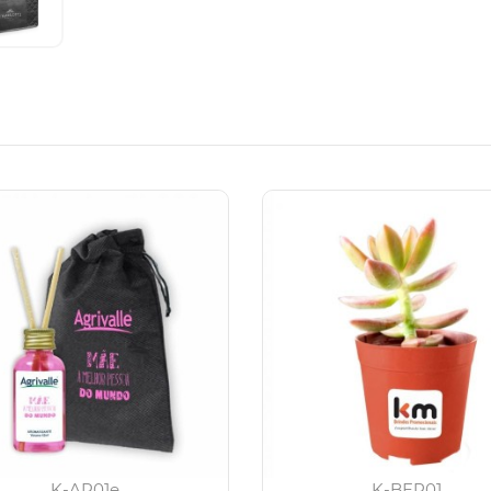
K-AR01e
K-BEP01