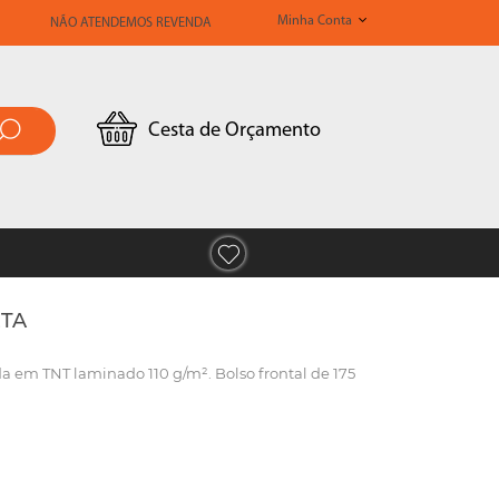
Minha Conta
NÃO ATENDEMOS REVENDA
Cesta de Orçamento
ETA
a em TNT laminado 110 g/m². Bolso frontal de 175