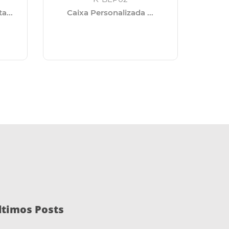
a...
Caixa Personalizada ...
Chi
ltimos Posts