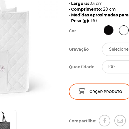
•
Largura:
33 cm
•
Comprimento:
20 cm
•
Medidas aproximadas para 
•
Peso (g):
130
Cor
Gravação
Quantidade
ORÇAR PRODUTO
Compartilhe: