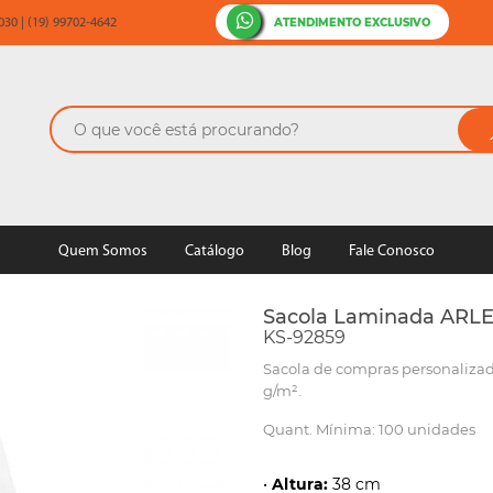
ATENDIMENTO EXCLUSIVO
30 | (19) 99702-4642
Quem Somos
Catálogo
Blog
Fale Conosco
Sacola Laminada ARL
KS-92859
Sacola de compras personalizad
g/m².
Quant. Mínima: 100 unidades
•
Altura:
38 cm