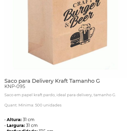
Saco para Delivery Kraft Tamanho G
KNP-095
Saco em papel kraft pardo, ideal para delivery, tamanho G.
Quant. Mínima: 500 unidades
•
Altura:
31 cm
•
Largura:
31 cm