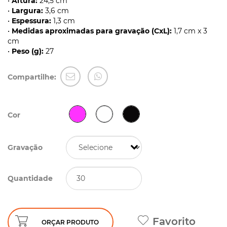
•
Altura:
24,5 cm
•
Largura:
3,6 cm
•
Espessura:
1,3 cm
•
Medidas aproximadas para gravação (CxL):
1,7 cm x 3
cm
•
Peso (g):
27
Compartilhe:
Cor
Gravação
Quantidade
Favorito
ORÇAR PRODUTO