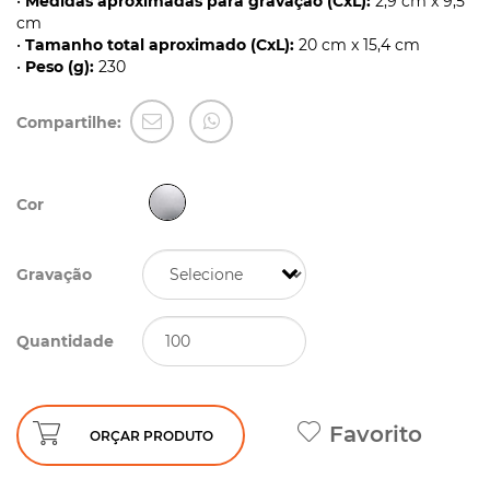
•
Medidas aproximadas para gravação (CxL):
2,9 cm x 9,5
cm
•
Tamanho total aproximado (CxL):
20 cm x 15,4 cm
•
Peso (g):
230
Compartilhe:
Cor
Gravação
Quantidade
Favorito
ORÇAR PRODUTO