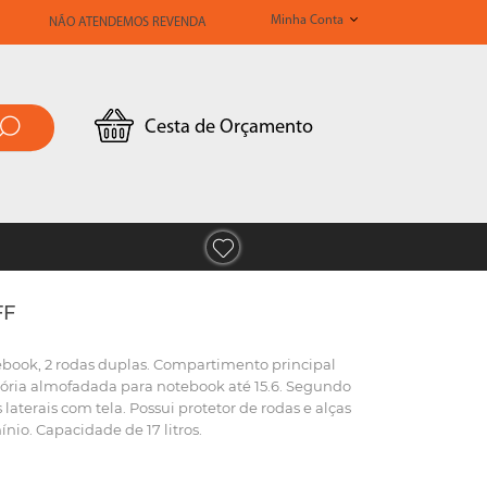
Minha Conta
NÃO ATENDEMOS REVENDA
Cesta de Orçamento
FF
book, 2 rodas duplas. Compartimento principal
sória almofadada para notebook até 15.6. Segundo
laterais com tela. Possui protetor de rodas e alças
io. Capacidade de 17 litros.