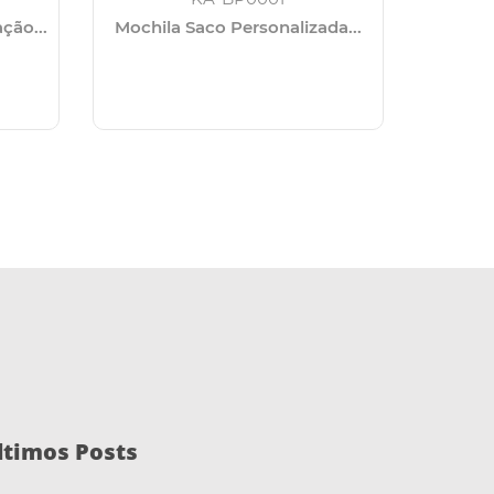
ção...
Mochila Saco Personalizada...
Moch
ltimos Posts