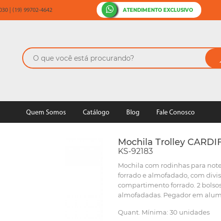
ATENDIMENTO EXCLUSIVO
30 | (19) 99702-4642
Quem Somos
Catálogo
Blog
Fale Conosco
Mochila Trolley CARDI
KS-92183
Mochila com rodinhas para note
forrado e almofadado, com divi
compartimento forrado. 2 bolsos 
almofadadas. Pegador em alumín
Quant. Mínima: 30 unidades