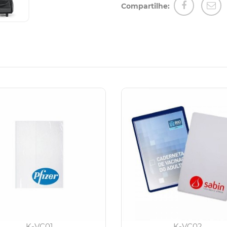
Compartilhe:
K-VC01
K-VC02