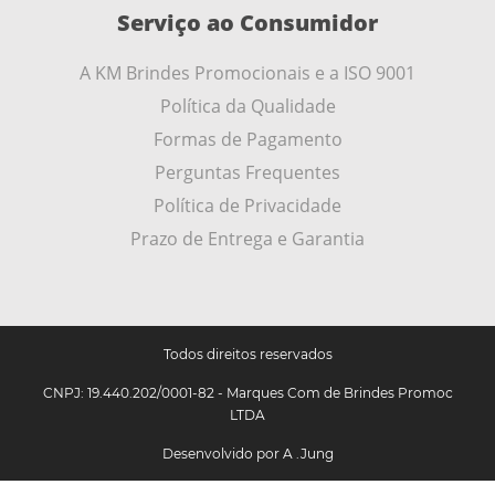
Serviço ao Consumidor
A KM Brindes Promocionais e a ISO 9001
Política da Qualidade
Formas de Pagamento
Perguntas Frequentes
Política de Privacidade
Prazo de Entrega e Garantia
Todos direitos reservados
CNPJ: 19.440.202/0001-82 - Marques Com de Brindes Promoc
LTDA
Desenvolvido por
A .Jung