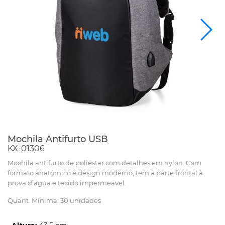
Mochila Antifurto USB
KX-01306
Mochila antifurto de poliéster com detalhes em nylon. Com
formato anatômico e design moderno, tem a parte frontal à
prova d’água e tecido impermeável.
Quant. Mínima: 30 unidades