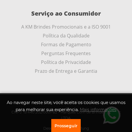
Serviço ao Consumidor
A KM Brindes Promocionais e a ISO 9001
Política da Qualidade
Formas de Pagamento
Perguntas Frequentes
Política de Privacidade
Prazo de Entrega e Garantia
Todos direitos reservados
Ao navegar neste site, você aceita os cookies que usamos
para melhorar sua experiência.
Mais informações
CNPJ: 19.440.202/0001-82 - Marques Com de Brindes Promoc
LTDA
Prosseguir
Desenvolvido por
A .Jung