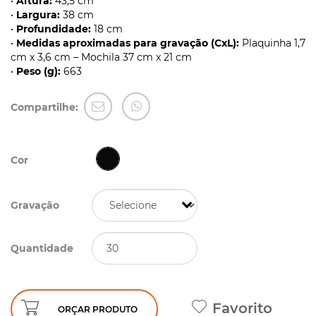
•
Altura:
43,5 cm
•
Largura:
38 cm
•
Profundidade:
18 cm
•
Medidas aproximadas para gravação (CxL):
Plaquinha 1,7
cm x 3,6 cm – Mochila 37 cm x 21 cm
•
Peso (g):
663
Compartilhe:
Cor
Gravação
Quantidade
Favorito
ORÇAR PRODUTO