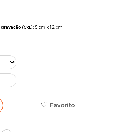
gravação (CxL):
5 cm x 1,2 cm
Favorito