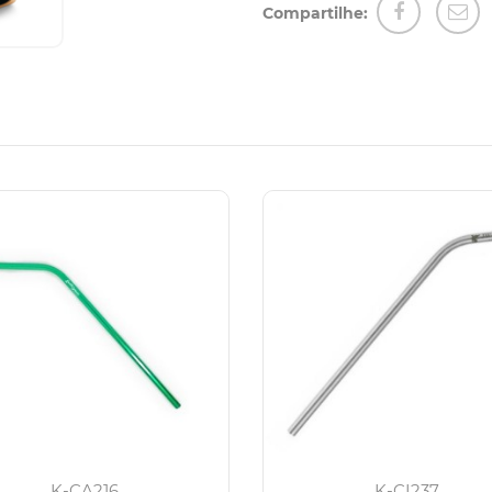
Compartilhe:
K-CA216
K-CI237