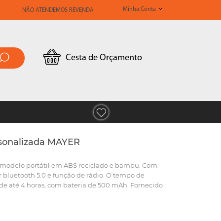
Minha Conta
NÃO ATENDEMOS REVENDA
Cesta de Orçamento
rsonalizada MAYER
 modelo portátil em ABS reciclado e bambu. Com
 bluetooth 5.0 e função de rádio. O tempo de
e até 4 horas, com bateria de 500 mAh. Fornecido