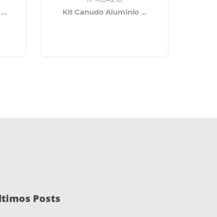
..
Kit Canudo Alumínio ...
Kit 
ltimos Posts