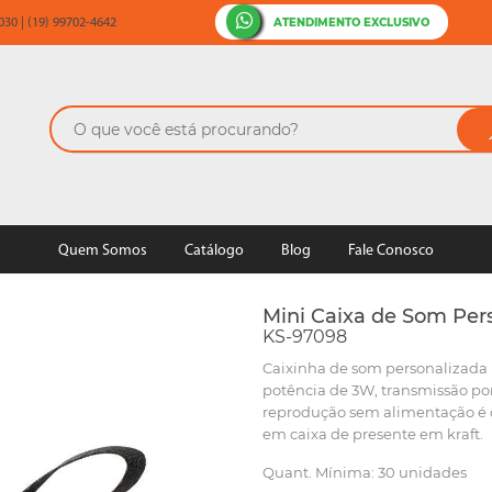
ATENDIMENTO EXCLUSIVO
30 | (19) 99702-4642
Quem Somos
Catálogo
Blog
Fale Conosco
Mini Caixa de Som Pe
KS-97098
Caixinha de som personalizada
potência de 3W, transmissão por
reprodução sem alimentação é d
em caixa de presente em kraft.
Quant. Mínima: 30 unidades