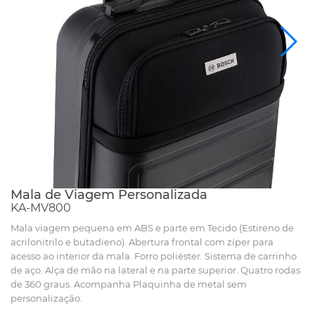
Mala de Viagem Personalizada
KA-MV800
Mala viagem pequena em ABS e parte em Tecido (Estireno de
acrilonitrilo e butadieno). Abertura frontal com zíper para
acesso ao interior da mala. Forro poliéster. Sistema de carrinho
de aço. Alça de mão na lateral e na parte superior. Quatro rodas
de 360 graus. Acompanha Plaquinha de metal sem
personalização.