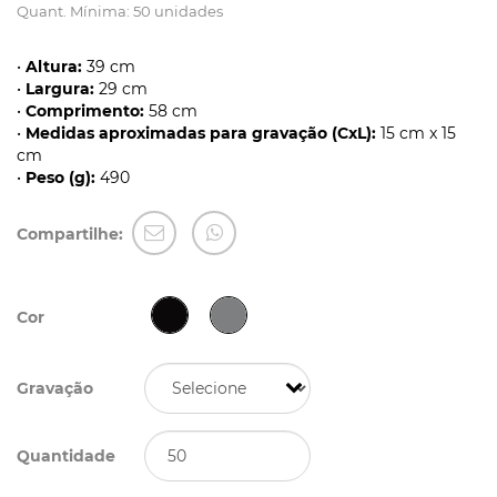
Quant. Mínima: 50 unidades
•
Altura:
39 cm
•
Largura:
29 cm
•
Comprimento:
58 cm
•
Medidas aproximadas para gravação (CxL):
15 cm x 15
cm
•
Peso (g):
490
Compartilhe:
Cor
Gravação
Quantidade