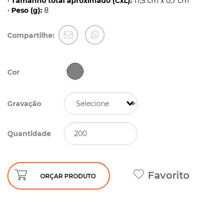
•
Tamanho total aproximado (CxL):
17,5 cm x 0,7 cm
•
Peso (g):
8
Compartilhe:
Cor
Gravação
Quantidade
Favorito
ORÇAR PRODUTO