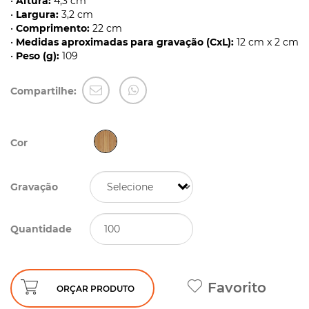
•
Altura:
4,3 cm
•
Largura:
3,2 cm
•
Comprimento:
22 cm
•
Medidas aproximadas para gravação (CxL):
12 cm x 2 cm
•
Peso (g):
109
Compartilhe:
Cor
Gravação
Quantidade
Favorito
ORÇAR PRODUTO