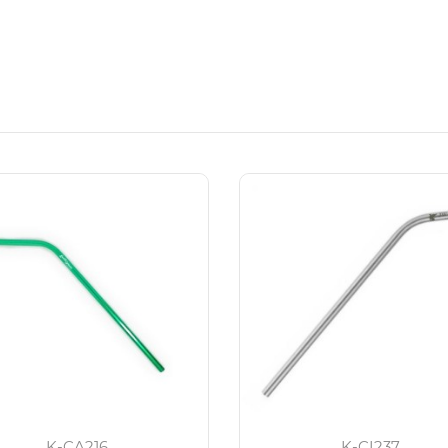
K-CA216
K-CI237