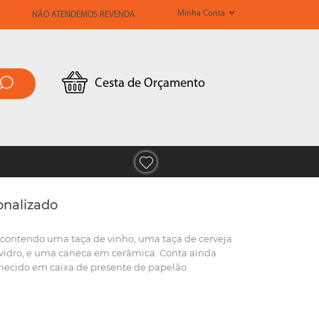
Minha Conta
NÃO ATENDEMOS REVENDA
Cesta de Orçamento
onalizado
, contendo uma taça de vinho, uma taça de cerveja
vidro, e uma caneca em cerâmica. Conta ainda
necido em caixa de presente de papelão.