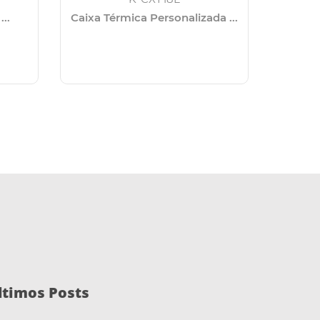
..
Caixa Térmica Personalizada ...
Kit
ltimos Posts