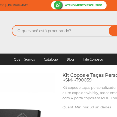
ATENDIMENTO EXCLUSIVO
30 | (19) 99702-4642
Quem Somos
Catálogo
Blog
Fale Conosco
Kit Copos e Taças Pers
KSM-KT90059
Kit copos e taças personalizado
e um copo de whisky, todos em 
com 4 porta copos em MDF. For
Quant. Mínima: 30 unidades