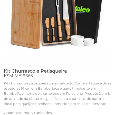
Kit Churrasco e Petisqueira
KSM-ME19663
Kit churrasco e petisqueira personalizado. Contém tábua e duas
espátulas 14 cm em Bambu, faca e garfo trinchante em
Bambu/Aço Inox e dois ramekins em Porcelana. Produto 2 em 1,
de um lado da tábua é especifica para churrasco, do outro é
ideal para queijos e petiscos. Fornecido em caixa de presente.
Quant. Mínima: 30 unidades