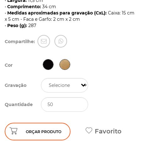
•
Largura:
11,5 cm
•
Comprimento:
34 cm
•
Medidas aproximadas para gravação (CxL):
Caixa: 15 cm
x 5 cm - Faca e Garfo: 2 cm x 2 cm
•
Peso (g):
287
Compartilhe:
Cor
Gravação
Quantidade
Favorito
ORÇAR PRODUTO