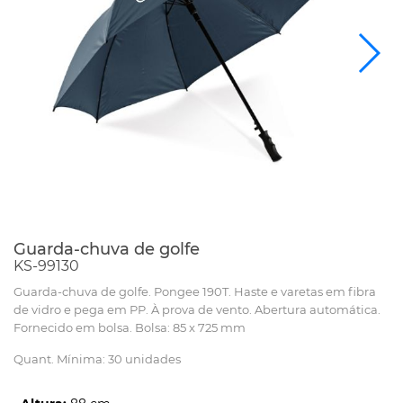
Guarda-chuva de golfe
KS-99130
Guarda-chuva de golfe. Pongee 190T. Haste e varetas em fibra
de vidro e pega em PP. À prova de vento. Abertura automática.
Fornecido em bolsa. Bolsa: 85 x 725 mm
Quant. Mínima: 30 unidades