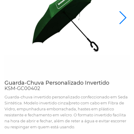
Guarda-Chuva Personalizado Invertido
KSM-GC00402
Guarda-chuva invertido personalizado confeccionado em Seda
Sintética. Modelo invertido cinza/preto com cabo em Fibra de
Vidro, empunhadura emborrachada, hastes em plástico
resistente e fechamento em velcro. O formato invertido facilita
na hora de abrir e fechar, além de reter a água e evitar escorrer
ou respingar em quem está usando.