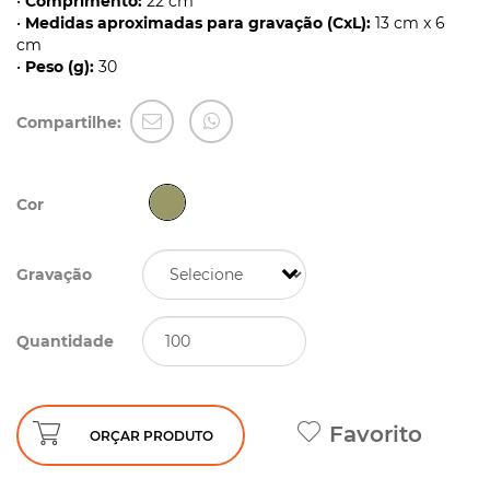
•
Comprimento:
22 cm
•
Medidas aproximadas para gravação (CxL):
13 cm x 6
cm
•
Peso (g):
30
Compartilhe:
Cor
Gravação
Quantidade
Favorito
ORÇAR PRODUTO