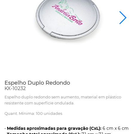
Espelho Duplo Redondo
KX-10232
Espelho duplo redondo sem aumento, material em plástico
resistente com superfície ondulada.
Quant. Mínima: 100 unidades
•
Medidas aproximadas para gravação (CxL):
6 cm x 6 cm