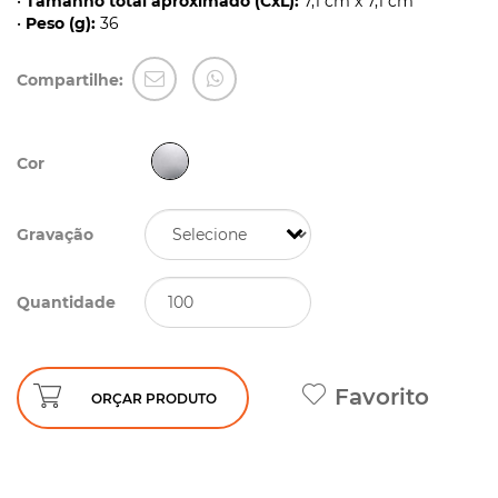
•
Tamanho total aproximado (CxL):
7,1 cm x 7,1 cm
•
Peso (g):
36
Compartilhe:
Cor
Gravação
Quantidade
Favorito
ORÇAR PRODUTO