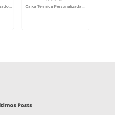
ado...
Caixa Térmica Personalizada ...
Kit C
ltimos Posts