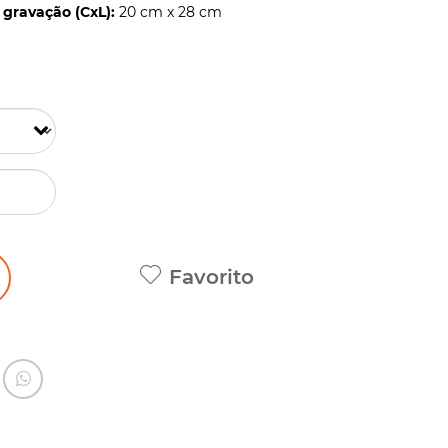
gravação (CxL):
20 cm x 28 cm
Favorito