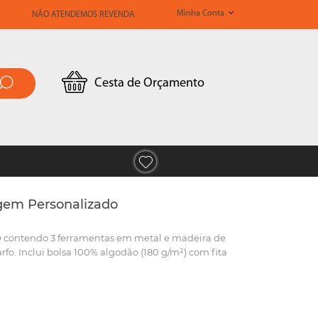
Minha Conta
NÃO ATENDEMOS REVENDA
Cesta de Orçamento
gem Personalizado
 contendo 3 ferramentas em metal e madeira de
arfo. Inclui bolsa 100% algodão (180 g/m²) com fita