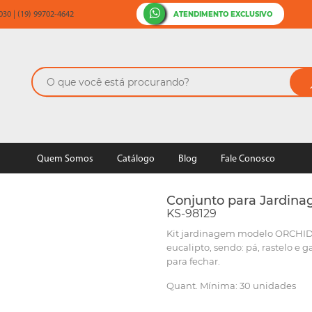
ATENDIMENTO EXCLUSIVO
30 | (19) 99702-4642
Quem Somos
Catálogo
Blog
Fale Conosco
Conjunto para Jardina
KS-98129
Kit jardinagem modelo ORCHID
eucalipto, sendo: pá, rastelo e g
para fechar.
Quant. Mínima: 30 unidades