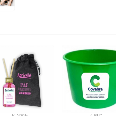
K-AR01e
K-BLD