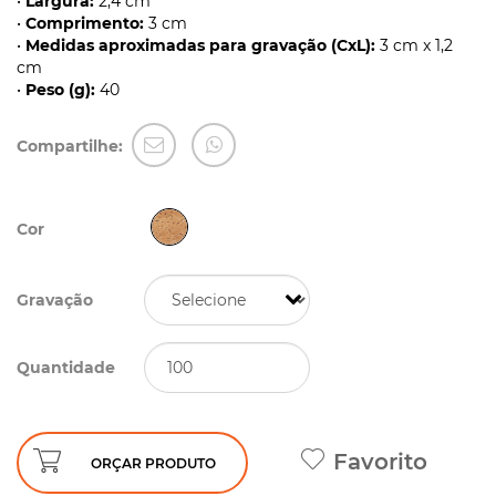
•
Largura:
2,4 cm
•
Comprimento:
3 cm
•
Medidas aproximadas para gravação (CxL):
3 cm x 1,2
cm
•
Peso (g):
40
Compartilhe:
Cor
Gravação
Quantidade
Favorito
ORÇAR PRODUTO