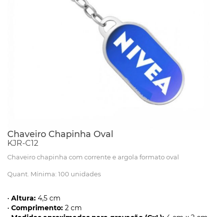
Chaveiro Chapinha Oval
KJR-C12
Chaveiro chapinha com corrente e argola formato oval
Quant. Mínima: 100 unidades
•
Altura:
4,5 cm
•
Comprimento:
2 cm