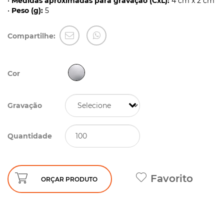
•
Medidas aproximadas para gravação (CxL):
4 cm x 2 cm
•
Peso (g):
5
Compartilhe:
Cor
Gravação
Quantidade
Favorito
ORÇAR PRODUTO