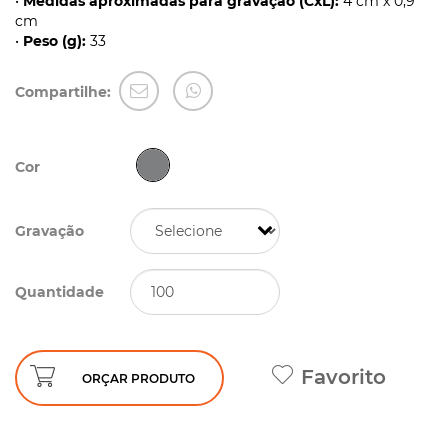
•
Medidas aproximadas para gravação (CxL):
4 cm x 0,9
cm
•
Peso (g):
33
Compartilhe:
Cor
Gravação
Quantidade
Favorito
ORÇAR PRODUTO