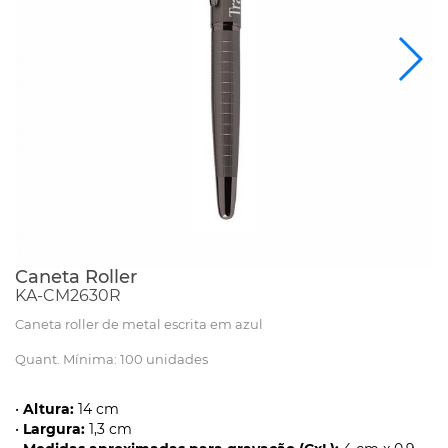
Caneta Roller
KA-CM2630R
Caneta roller de metal escrita em azul
Quant. Mínima: 100 unidades
•
Altura:
14 cm
•
Largura:
1,3 cm