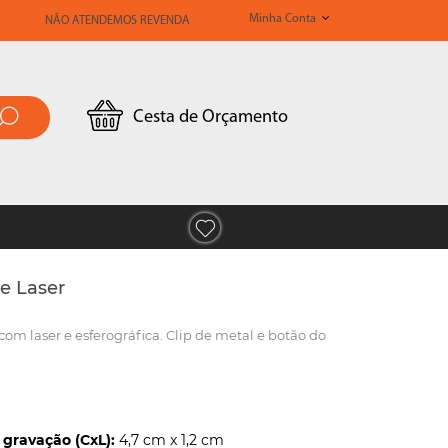
Minha Conta
NÃO ATENDEMOS REVENDA
Cesta de Orçamento
e Laser
om laser e esferográfica. Clip de metal e botão do
gravação (CxL):
4,7 cm x 1,2 cm