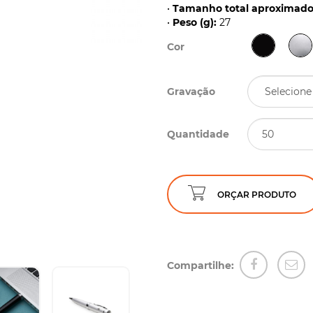
•
Tamanho total aproximado 
•
Peso (g):
27
Cor
Gravação
Quantidade
ORÇAR PRODUTO
Compartilhe: