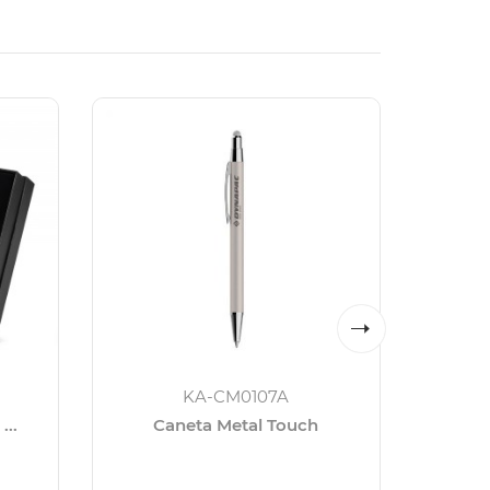
KA-CM0107A
...
Caneta Metal Touch
C