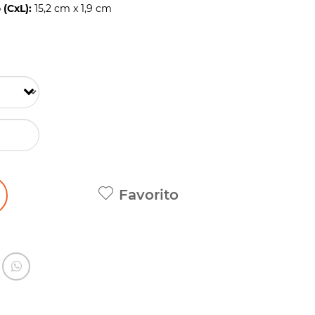
(CxL):
15,2 cm x 1,9 cm
Favorito