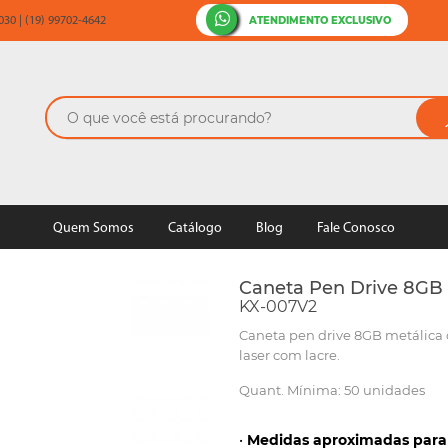
ATENDIMENTO EXCLUSIVO
30 | (19) 99702-4642
Quem Somos
Catálogo
Blog
Fale Conosco
Caneta Pen Drive 8GB 
KX-007V2
Caneta pen drive 8GB metálica c
laser com lacre.
Quant. Mínima: 50 unidades
•
Medidas aproximadas para 