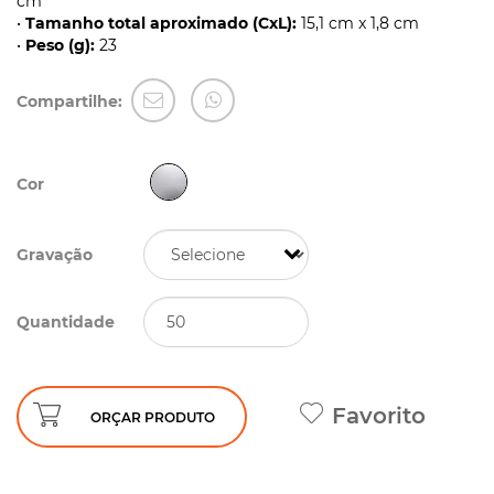
cm
•
Tamanho total aproximado (CxL):
15,1 cm x 1,8 cm
•
Peso (g):
23
Compartilhe:
Cor
Gravação
Quantidade
Favorito
ORÇAR PRODUTO