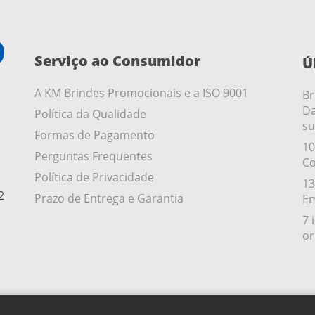
Serviço ao Consumidor
Ú
A KM Brindes Promocionais e a ISO 9001
Br
Da
Política da Qualidade
su
Formas de Pagamento
10
Perguntas Frequentes
Co
Política de Privacidade
13
2
Prazo de Entrega e Garantia
Em
7 
or