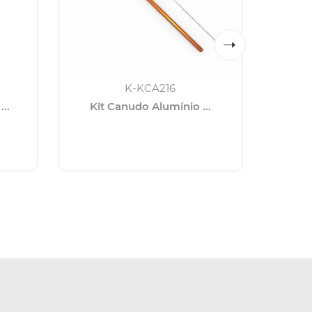
K-KCA216
..
Kit Canudo Alumínio ...
Kit 