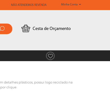
Minha Conta
NÃO ATENDEMOS REVENDA
Cesta de Orçamento
detalhes plásticos, possui logo reciclado na
 por clique.