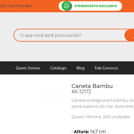
ATENDIMENTO EXCLUSIVO
30 | (19) 99702-4642
Quem Somos
Catálogo
Blog
Fale Conosco
Caneta Bambu
KX-12172
Caneta ecológica em bambu com 
parte superior do clip. Acionada
Quant. Mínima: 200 unidades
•
Altura:
14,7 cm