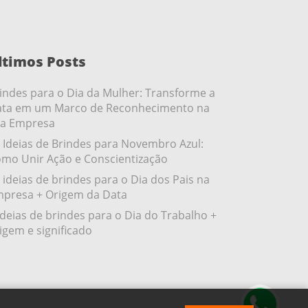
ltimos Posts
indes para o Dia da Mulher: Transforme a
ta em um Marco de Reconhecimento na
a Empresa
 Ideias de Brindes para Novembro Azul:
mo Unir Ação e Conscientização
 ideias de brindes para o Dia dos Pais na
presa + Origem da Data
ideias de brindes para o Dia do Trabalho +
igem e significado