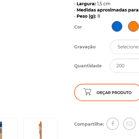
•
Largura:
1,5 cm
•
Medidas aproximadas para 
•
Peso (g):
8
Cor
Gravação
Quantidade
ORÇAR PRODUTO
Compartilhe: