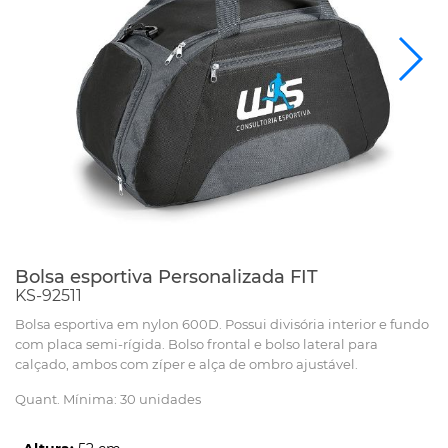
Bolsa esportiva Personalizada FIT
KS-92511
Bolsa esportiva em nylon 600D. Possui divisória interior e fundo
com placa semi-rígida. Bolso frontal e bolso lateral para
calçado, ambos com zíper e alça de ombro ajustável.
Quant. Mínima: 30 unidades