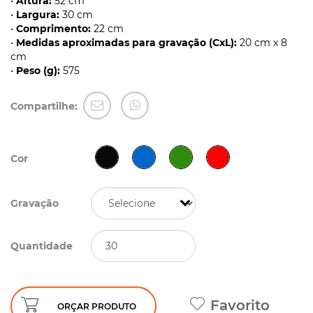
•
Altura:
52 cm
•
Largura:
30 cm
•
Comprimento:
22 cm
•
Medidas aproximadas para gravação (CxL):
20 cm x 8
cm
•
Peso (g):
575
Compartilhe:
Cor
Gravação
Quantidade
Favorito
ORÇAR PRODUTO