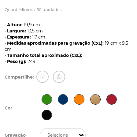
Quant. Mínima: 50 unidades
•
Altura:
19,9 cm
•
Largura:
13,5 cm
•
Espessura:
1,7 cm
•
Medidas aproximadas para gravação (CxL):
19 cm x 9,5
cm
•
Tamanho total aproximado (CxL):
•
Peso (g):
249
Compartilhe:
Cor
Gravação