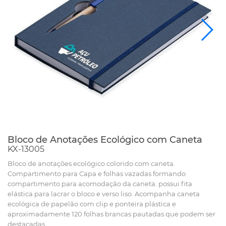
Bloco de Anotações Ecológico com Caneta
KX-13005
Bloco de anotações ecológico colorido com caneta.
Compartimento para Capa e folhas vazadas formando
compartimento para acomodação da caneta. possui fita
elástica para lacrar o bloco e verso liso. Acompanha caneta
ecológica de papelão com clip e ponteira plástica e
aproximadamente 120 folhas brancas pautadas que podem ser
destacadas.