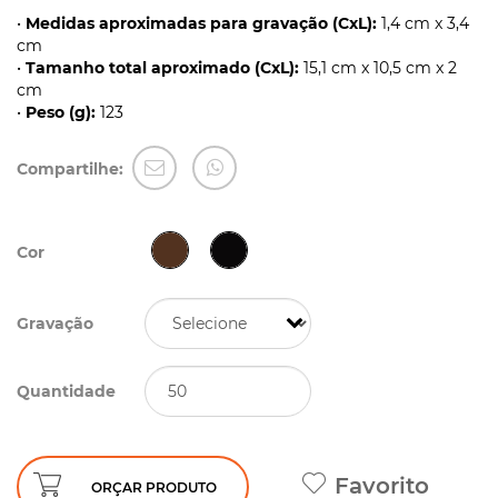
•
Medidas aproximadas para gravação (CxL):
1,4 cm x 3,4
cm
•
Tamanho total aproximado (CxL):
15,1 cm x 10,5 cm x 2
cm
•
Peso (g):
123
Compartilhe:
Cor
Gravação
Quantidade
Favorito
ORÇAR PRODUTO