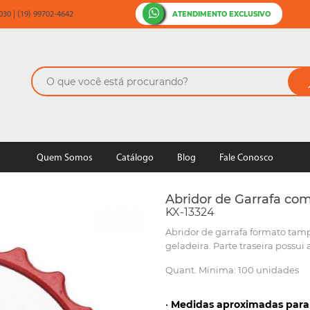
ATENDIMENTO EXCLUSIVO
30 | (19) 99702-4642
Quem Somos
Catálogo
Blog
Fale Conosco
Abridor de Garrafa co
KX-13324
Abridor de garrafa formato tamp
geladeira. Parte traseira possui 
Quant. Mínima: 100 unidades
•
Medidas aproximadas para 