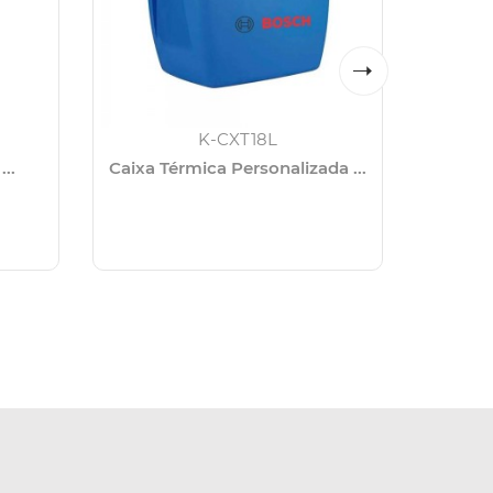
K-CXT18L
..
Caixa Térmica Personalizada ...
Kit