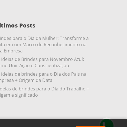
ltimos Posts
indes para o Dia da Mulher: Transforme a
ta em um Marco de Reconhecimento na
a Empresa
 Ideias de Brindes para Novembro Azul:
mo Unir Ação e Conscientização
 ideias de brindes para o Dia dos Pais na
presa + Origem da Data
ideias de brindes para o Dia do Trabalho +
igem e significado