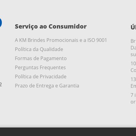
Serviço ao Consumidor
Ú
A KM Brindes Promocionais e a ISO 9001
Br
Da
Política da Qualidade
su
Formas de Pagamento
10
Perguntas Frequentes
Co
Política de Privacidade
13
2
Prazo de Entrega e Garantia
Em
7 
or