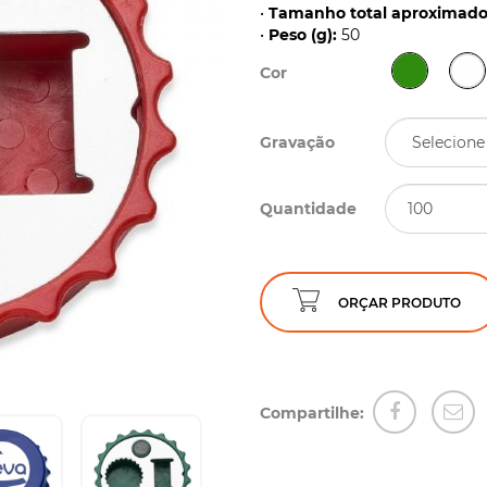
•
Tamanho total aproximado 
•
Peso (g):
50
Cor
Gravação
Quantidade
ORÇAR PRODUTO
Compartilhe: