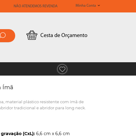
Minha Conta
NÃO ATENDEMOS REVENDA
Cesta de Orçamento
m Ímã
a, material plástico resistente com ímã de
abridor tradicional e abridor para long neck.
gravação (CxL):
6,6 cm x 6,6 cm