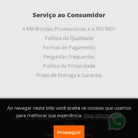
Serviço ao Consumidor
A KM Brindes Promocionais e a ISO 9001
Política da Qualidade
Formas de Pagamento
Perguntas Frequentes
Política de Privacidade
Prazo de Entrega e Garantia
Todos direitos reservados
Ao navegar neste site, você aceita os cookies que usamos
para melhorar sua experiência.
Mais informações
CNPJ: 19.440.202/0001-82 - Marques Com de Brindes Promoc
LTDA
Prosseguir
Desenvolvido por
A .Jung