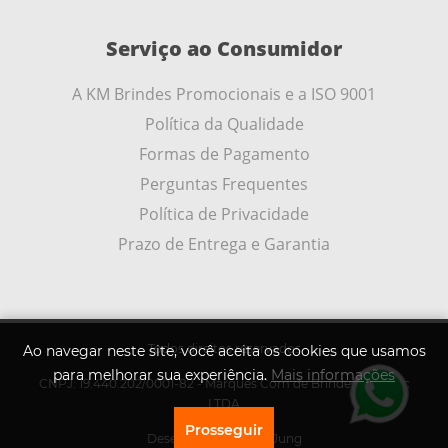
Serviço ao Consumidor
A KM Brindes Promocionais e a ISO 9001
Política da Qualidade
Formas de Pagamento
Perguntas Frequentes
Política de Privacidade
Prazo de Entrega e Garantia
Todos direitos reservados
Ao navegar neste site, você aceita os cookies que usamos
para melhorar sua experiência.
Mais informações
CNPJ: 19.440.202/0001-82 - Marques Com de Brindes Promoc
LTDA
Prosseguir
Desenvolvido por
A .Jung