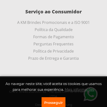
Serviço ao Consumidor
A KM Brindes Promocionais e a ISO 9001
Política da Qualidade
Formas de Pagamento
Perguntas Frequentes
Política de Privacidade
Prazo de Entrega e Garantia
Todos direitos reservados
Ao navegar neste site, você aceita os cookies que usamos
para melhorar sua experiência.
Mais informações
CNPJ: 19.440.202/0001-82 - Marques Com de Brindes Promoc
LTDA
Prosseguir
Desenvolvido por
A .Jung