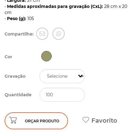
•
Largura:
37 cm
•
Medidas aproximadas para gravação (CxL):
28 cm x 20
cm
•
Peso (g):
105
Compartilhe:
Cor
Gravação
Quantidade
Favorito
ORÇAR PRODUTO